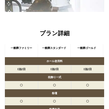
プラン詳細
一般葬ファミリー
一般葬スタンダード
一般葬ゴールド
ホール使用料
1泊2日
1泊2日
1泊2日
枕飾り一式
〇
〇
〇
祭壇
〇
〇
〇