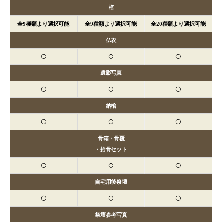
棺
全9種類より選択可能
全9種類より選択可能
全20種類より選択可能
仏衣
〇
〇
〇
遺影写真
〇
〇
〇
納棺
〇
〇
〇
骨箱・骨覆
・拾骨セット
〇
〇
〇
自宅用後祭壇
〇
〇
〇
祭壇参考写真