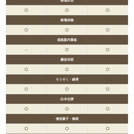
祭壇生花
〇
〇
〇
祭壇供物
〇
〇
〇
道路案内看板
–
〇
〇
搬送布団
〇
〇
〇
ろうそく・線香
〇
〇
〇
白木位牌
〇
〇
〇
僧侶菓子・御茶
〇
〇
〇