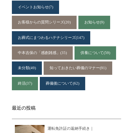
イベントお知らせ
(7)
お客様からの質問シリーズ
(20)
お知らせ
(9)
お葬式にまつわるハテナシリーズ
(147)
中本吉保の「感創雑感」
(35)
供養について
(59)
未分類
(49)
知っておきたい葬儀のマナー
(91)
終活
(37)
葬儀後について
(62)
最近の投稿
運転免許証の返納手続き｜