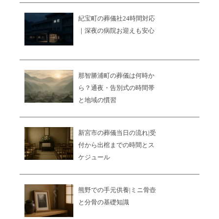
紀宝町の葬儀社24時間対応
｜深夜の病院お迎えも安心
那智勝浦町の葬儀は何時か
ら？通夜・告別式の時間帯
と地域の慣習
新宮市の葬儀当日の流れ|受
付から出棺までの時間とス
ケジュール
熊野での手元供養|ミニ骨壺
と分骨の基礎知識