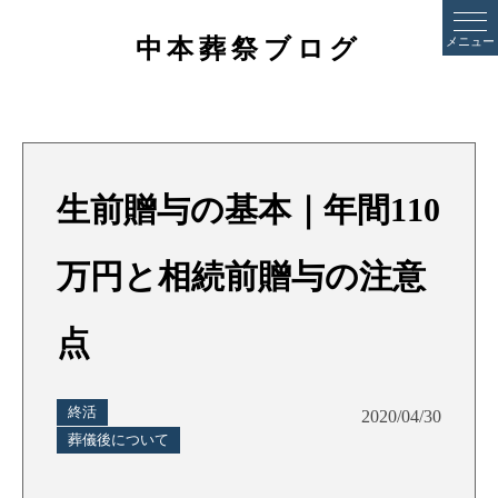
中本葬祭ブログ
メニュー
生前贈与の基本｜年間110
万円と相続前贈与の注意
点
終活
2020/04/30
葬儀後について