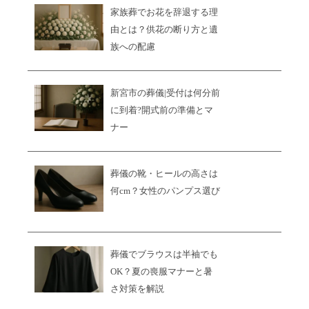
家族葬でお花を辞退する理
由とは？供花の断り方と遺
族への配慮
新宮市の葬儀|受付は何分前
に到着?開式前の準備とマ
ナー
葬儀の靴・ヒールの高さは
何cm？女性のパンプス選び
葬儀でブラウスは半袖でも
OK？夏の喪服マナーと暑
さ対策を解説