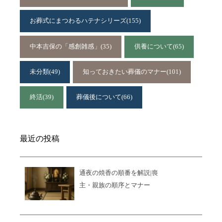
お葬式にまつわるハテナシリーズ
(155)
中本吉保の「感創雑感」
(35)
供養について
(65)
未分類
(49)
知っておきたい葬儀のマナー
(101)
終活
(39)
葬儀後について
(66)
最近の投稿
通夜の焼香の順番を解説|喪
主・親族の順序とマナー