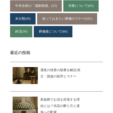
中本吉保の「感創雑感」
(35)
供養について
(65)
未分類
(49)
知っておきたい葬儀のマナー
(101)
終活
(39)
葬儀後について
(66)
最近の投稿
通夜の焼香の順番を解説|喪
主・親族の順序とマナー
家族葬でお花を辞退する理
由とは？供花の断り方と遺
族への配慮