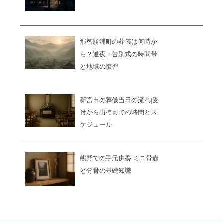
那智勝浦町の葬儀は何時か
ら？通夜・告別式の時間帯
と地域の慣習
新宮市の葬儀当日の流れ|受
付から出棺までの時間とス
ケジュール
熊野での手元供養|ミニ骨壺
と分骨の基礎知識