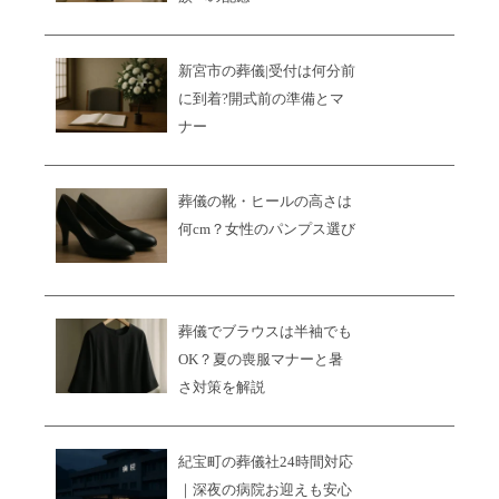
新宮市の葬儀|受付は何分前
に到着?開式前の準備とマ
ナー
葬儀の靴・ヒールの高さは
何cm？女性のパンプス選び
葬儀でブラウスは半袖でも
OK？夏の喪服マナーと暑
さ対策を解説
紀宝町の葬儀社24時間対応
｜深夜の病院お迎えも安心