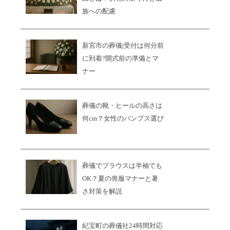
族への配慮
新宮市の葬儀|受付は何分前
に到着?開式前の準備とマ
ナー
葬儀の靴・ヒールの高さは
何cm？女性のパンプス選び
葬儀でブラウスは半袖でも
OK？夏の喪服マナーと暑
さ対策を解説
紀宝町の葬儀社24時間対応