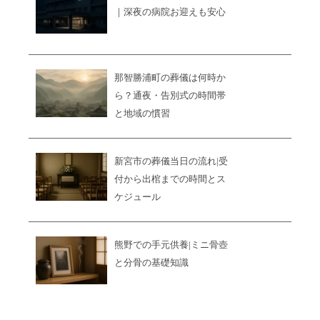
｜深夜の病院お迎えも安心
那智勝浦町の葬儀は何時か
ら？通夜・告別式の時間帯
と地域の慣習
新宮市の葬儀当日の流れ|受
付から出棺までの時間とス
ケジュール
熊野での手元供養|ミニ骨壺
と分骨の基礎知識