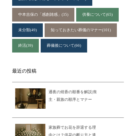
中本吉保の「感創雑感」
(35)
供養について
(65)
未分類
(49)
知っておきたい葬儀のマナー
(101)
終活
(39)
葬儀後について
(66)
最近の投稿
通夜の焼香の順番を解説|喪
主・親族の順序とマナー
家族葬でお花を辞退する理
由とは？供花の断り方と遺