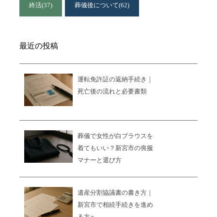
終活
(37)
葬儀後について
(62)
最近の投稿
運転免許証の返納手続き｜
死亡後の流れと必要書類
葬儀で女性が白ブラウスを
着てもいい？新宮市の喪服
マナーと選び方
遺産分割協議書の書き方｜
新宮市で相続手続きを進め
る方へ