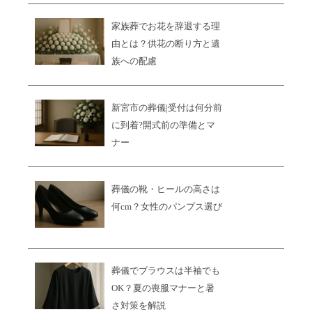
家族葬でお花を辞退する理
由とは？供花の断り方と遺
族への配慮
新宮市の葬儀|受付は何分前
に到着?開式前の準備とマ
ナー
葬儀の靴・ヒールの高さは
何cm？女性のパンプス選び
葬儀でブラウスは半袖でも
OK？夏の喪服マナーと暑
さ対策を解説