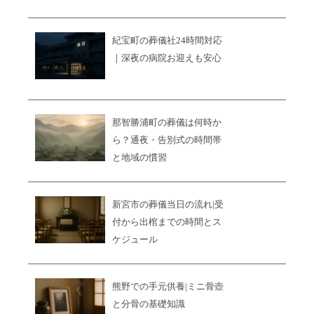
紀宝町の葬儀社24時間対応
｜深夜の病院お迎えも安心
那智勝浦町の葬儀は何時か
ら？通夜・告別式の時間帯
と地域の慣習
新宮市の葬儀当日の流れ|受
付から出棺までの時間とス
ケジュール
熊野での手元供養|ミニ骨壺
と分骨の基礎知識