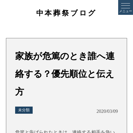
中本葬祭ブログ
メニュー
家族が危篤のとき誰へ連
絡する？優先順位と伝え
方
未分類
2020/03/09
危篤と告げられたときは、連絡する相手を急い