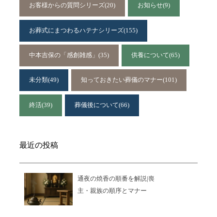
お客様からの質問シリーズ
(20)
お知らせ
(9)
お葬式にまつわるハテナシリーズ
(155)
中本吉保の「感創雑感」
(35)
供養について
(65)
未分類
(49)
知っておきたい葬儀のマナー
(101)
終活
(39)
葬儀後について
(66)
最近の投稿
通夜の焼香の順番を解説|喪
主・親族の順序とマナー