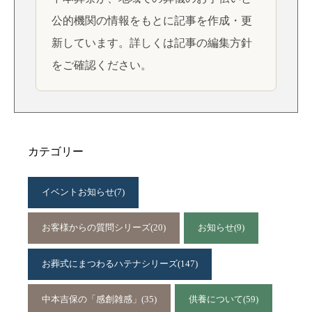
公的機関の情報をもとに記事を作成・更
新しています。詳しくは
記事の編集方針
をご確認ください。
カテゴリー
イベントお知らせ
(7)
お客様からの質問シリーズ
(20)
お知らせ
(9)
お葬式にまつわるハテナシリーズ
(147)
中本吉保の「感創雑感」
(35)
供養について
(59)