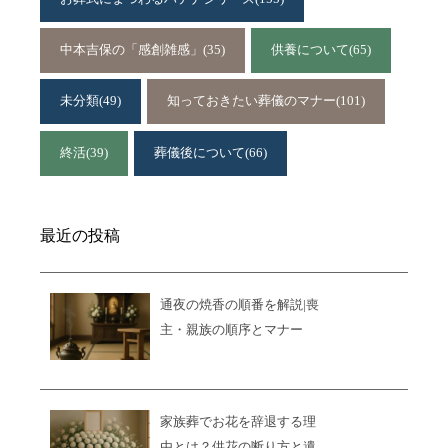
中本吉保の「感創雑感」
(35)
供養について
(65)
未分類
(49)
知っておきたい葬儀のマナー
(101)
終活
(39)
葬儀後について
(66)
最近の投稿
通夜の焼香の順番を解説|喪
主・親族の順序とマナー
家族葬でお花を辞退する理
由とは？供花の断り方と遺