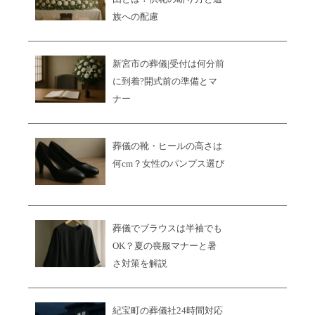
族への配慮
新宮市の葬儀|受付は何分前
に到着?開式前の準備とマ
ナー
葬儀の靴・ヒールの高さは
何cm？女性のパンプス選び
葬儀でブラウスは半袖でも
OK？夏の喪服マナーと暑
さ対策を解説
紀宝町の葬儀社24時間対応