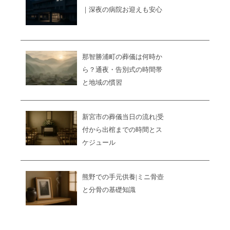
｜深夜の病院お迎えも安心
那智勝浦町の葬儀は何時か
ら？通夜・告別式の時間帯
と地域の慣習
新宮市の葬儀当日の流れ|受
付から出棺までの時間とス
ケジュール
熊野での手元供養|ミニ骨壺
と分骨の基礎知識