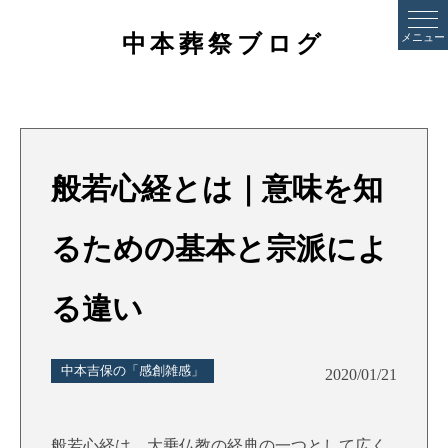
中本葬祭ブログ
メニュー
般若心経とは｜意味を知
るための基本と宗派によ
る違い
中本吉保の「感創雑感」
2020/01/21
般若心経は、大乗仏教の経典の一つとして広く