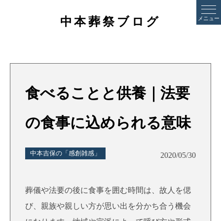
中本葬祭ブログ
メニュー
食べることと供養｜法要
の食事に込められる意味
中本吉保の「感創雑感」
2020/05/30
葬儀や法要の後に食事を囲む時間は、故人を偲
び、親族や親しい方が思い出を分かち合う機会