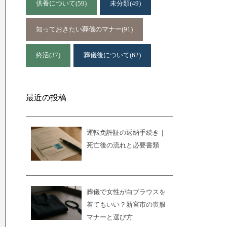
供養について
(59)
未分類
(49)
知っておきたい葬儀のマナー
(91)
終活
(37)
葬儀後について
(62)
最近の投稿
運転免許証の返納手続き｜
死亡後の流れと必要書類
葬儀で女性が白ブラウスを
着てもいい？新宮市の喪服
マナーと選び方