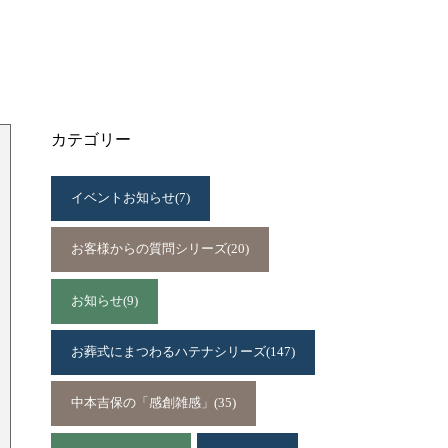
カテゴリー
イベントお知らせ
(7)
お客様からの質問シリーズ
(20)
お知らせ
(9)
お葬式にまつわるハテナシリーズ
(147)
中本吉保の「感創雑感」
(35)