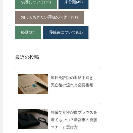
供養について
(59)
未分類
(49)
知っておきたい葬儀のマナー
(91)
終活
(37)
葬儀後について
(62)
最近の投稿
運転免許証の返納手続き｜
死亡後の流れと必要書類
葬儀で女性が白ブラウスを
着てもいい？新宮市の喪服
マナーと選び方