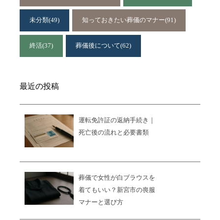
未分類
(49)
知っておきたい葬儀のマナー
(91)
終活
(37)
葬儀後について
(62)
最近の投稿
運転免許証の返納手続き｜
死亡後の流れと必要書類
葬儀で女性が白ブラウスを
着てもいい？新宮市の喪服
マナーと選び方