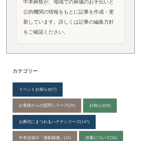
中本葬祭が、地域での葬儀のお手伝いと
公的機関の情報をもとに記事を作成・更
新しています。詳しくは
記事の編集方針
をご確認ください。
カテゴリー
イベントお知らせ
(7)
お客様からの質問シリーズ
(20)
お知らせ
(9)
お葬式にまつわるハテナシリーズ
(147)
中本吉保の「感創雑感」
(35)
供養について
(59)