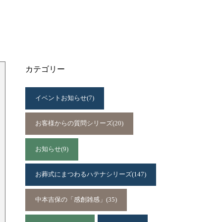
カテゴリー
イベントお知らせ
(7)
お客様からの質問シリーズ
(20)
お知らせ
(9)
お葬式にまつわるハテナシリーズ
(147)
中本吉保の「感創雑感」
(35)