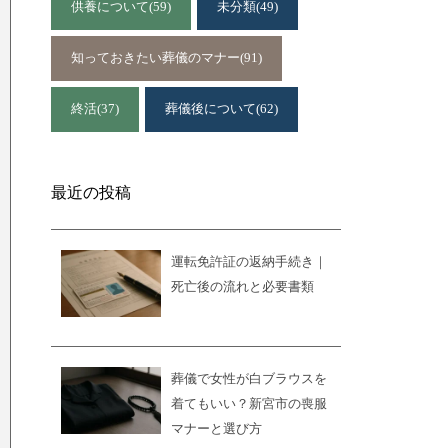
供養について
(59)
未分類
(49)
知っておきたい葬儀のマナー
(91)
終活
(37)
葬儀後について
(62)
最近の投稿
運転免許証の返納手続き｜
死亡後の流れと必要書類
葬儀で女性が白ブラウスを
着てもいい？新宮市の喪服
マナーと選び方