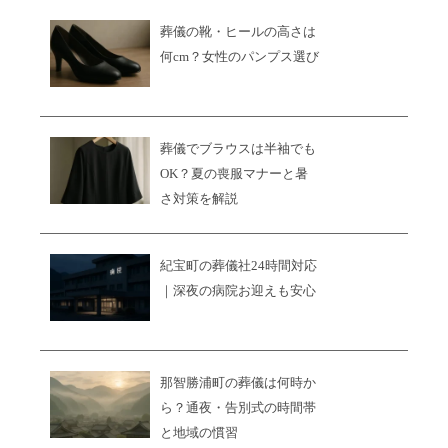
葬儀の靴・ヒールの高さは
何cm？女性のパンプス選び
葬儀でブラウスは半袖でも
OK？夏の喪服マナーと暑
さ対策を解説
紀宝町の葬儀社24時間対応
｜深夜の病院お迎えも安心
那智勝浦町の葬儀は何時か
ら？通夜・告別式の時間帯
と地域の慣習