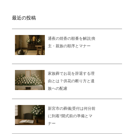
最近の投稿
通夜の焼香の順番を解説|喪
主・親族の順序とマナー
家族葬でお花を辞退する理
由とは？供花の断り方と遺
族への配慮
新宮市の葬儀|受付は何分前
に到着?開式前の準備とマ
ナー