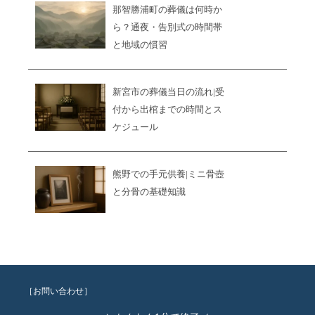
那智勝浦町の葬儀は何時か
ら？通夜・告別式の時間帯
と地域の慣習
新宮市の葬儀当日の流れ|受
付から出棺までの時間とス
ケジュール
熊野での手元供養|ミニ骨壺
と分骨の基礎知識
［お問い合わせ］