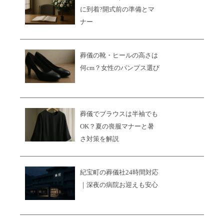
に到着?開式前の準備とマ
ナー
葬儀の靴・ヒールの高さは
何cm？女性のパンプス選び
葬儀でブラウスは半袖でも
OK？夏の喪服マナーと暑
さ対策を解説
紀宝町の葬儀社24時間対応
｜深夜の病院お迎えも安心