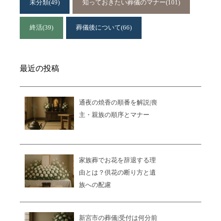
未分類
(49)
知っておきたい葬儀のマナー
(101)
終活
(39)
葬儀後について
(66)
最近の投稿
通夜の焼香の順番を解説|喪
主・親族の順序とマナー
家族葬でお花を辞退する理
由とは？供花の断り方と遺
族への配慮
新宮市の葬儀|受付は何分前