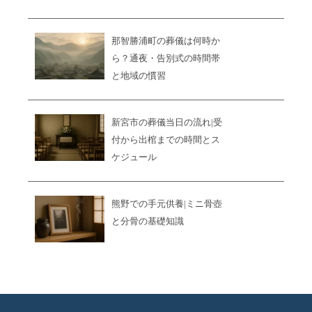
那智勝浦町の葬儀は何時か
ら？通夜・告別式の時間帯
と地域の慣習
新宮市の葬儀当日の流れ|受
付から出棺までの時間とス
ケジュール
熊野での手元供養|ミニ骨壺
と分骨の基礎知識