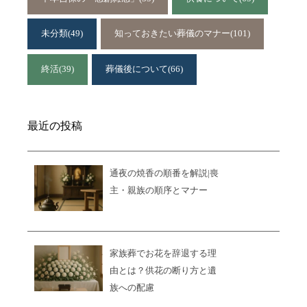
未分類
(49)
知っておきたい葬儀のマナー
(101)
終活
(39)
葬儀後について
(66)
最近の投稿
通夜の焼香の順番を解説|喪
主・親族の順序とマナー
家族葬でお花を辞退する理
由とは？供花の断り方と遺
族への配慮