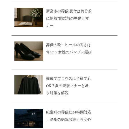
新宮市の葬儀|受付は何分前
に到着?開式前の準備とマ
ナー
葬儀の靴・ヒールの高さは
何cm？女性のパンプス選び
葬儀でブラウスは半袖でも
OK？夏の喪服マナーと暑
さ対策を解説
紀宝町の葬儀社24時間対応
｜深夜の病院お迎えも安心