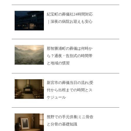
紀宝町の葬儀社24時間対応
｜深夜の病院お迎えも安心
那智勝浦町の葬儀は何時か
ら？通夜・告別式の時間帯
と地域の慣習
新宮市の葬儀当日の流れ|受
付から出棺までの時間とス
ケジュール
熊野での手元供養|ミニ骨壺
と分骨の基礎知識