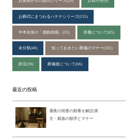
お客様からの質問シリーズ
(20)
お知らせ
(9)
お葬式にまつわるハテナシリーズ
(155)
中本吉保の「感創雑感」
(35)
供養について
(65)
未分類
(49)
知っておきたい葬儀のマナー
(101)
終活
(39)
葬儀後について
(66)
最近の投稿
通夜の焼香の順番を解説|喪
主・親族の順序とマナー