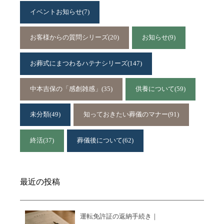
イベントお知らせ
(7)
お客様からの質問シリーズ
(20)
お知らせ
(9)
お葬式にまつわるハテナシリーズ
(147)
中本吉保の「感創雑感」
(35)
供養について
(59)
未分類
(49)
知っておきたい葬儀のマナー
(91)
終活
(37)
葬儀後について
(62)
最近の投稿
運転免許証の返納手続き｜