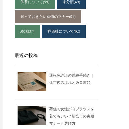
供養について
(59)
未分類
(49)
知っておきたい葬儀のマナー
(91)
終活
(37)
葬儀後について
(62)
最近の投稿
運転免許証の返納手続き｜
死亡後の流れと必要書類
葬儀で女性が白ブラウスを
着てもいい？新宮市の喪服
マナーと選び方