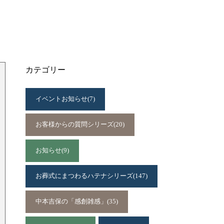
カテゴリー
イベントお知らせ
(7)
お客様からの質問シリーズ
(20)
お知らせ
(9)
お葬式にまつわるハテナシリーズ
(147)
中本吉保の「感創雑感」
(35)