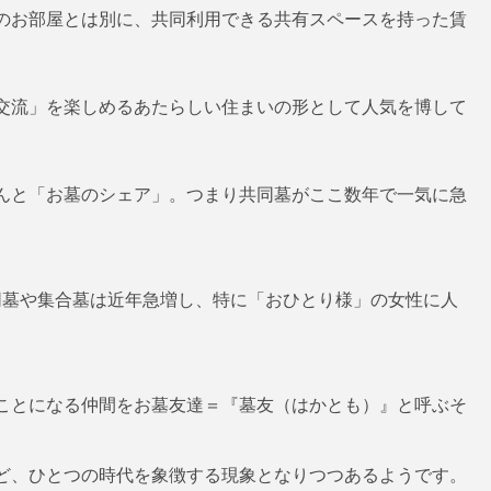
のお部屋とは別に、共同利用できる共有スペースを持った賃
交流」を楽しめるあたらしい住まいの形として人気を博して
んと「お墓のシェア」。つまり共同墓がここ数年で一気に急
同墓や集合墓は近年急増し、特に「おひとり様」の女性に人
ことになる仲間をお墓友達＝『墓友（はかとも）』と呼ぶそ
ど、ひとつの時代を象徴する現象となりつつあるようです。