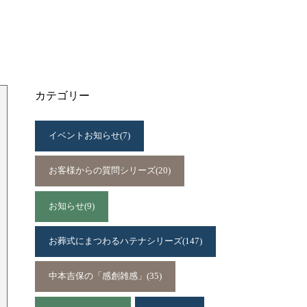
カテゴリー
イベントお知らせ
(7)
お客様からの質問シリーズ
(20)
お知らせ
(9)
お葬式にまつわるハテナシリーズ
(147)
中本吉保の「感創雑感」
(35)