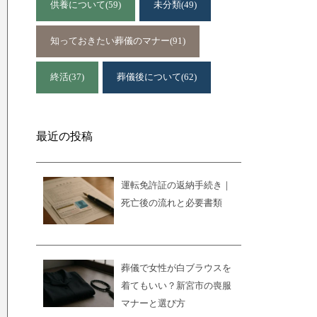
供養について
(59)
未分類
(49)
知っておきたい葬儀のマナー
(91)
終活
(37)
葬儀後について
(62)
最近の投稿
運転免許証の返納手続き｜
死亡後の流れと必要書類
葬儀で女性が白ブラウスを
着てもいい？新宮市の喪服
マナーと選び方