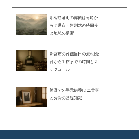
那智勝浦町の葬儀は何時か
ら？通夜・告別式の時間帯
と地域の慣習
新宮市の葬儀当日の流れ|受
付から出棺までの時間とス
ケジュール
熊野での手元供養|ミニ骨壺
と分骨の基礎知識