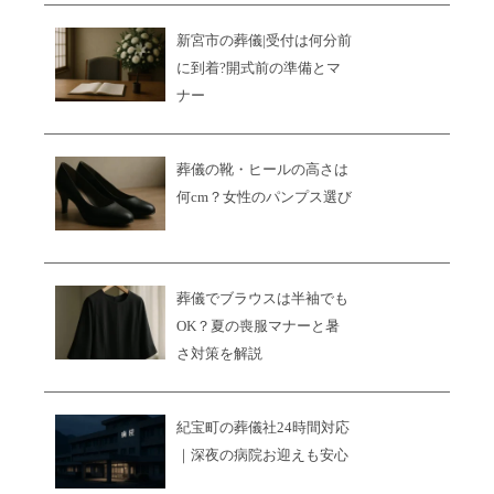
新宮市の葬儀|受付は何分前
に到着?開式前の準備とマ
ナー
葬儀の靴・ヒールの高さは
何cm？女性のパンプス選び
葬儀でブラウスは半袖でも
OK？夏の喪服マナーと暑
さ対策を解説
紀宝町の葬儀社24時間対応
｜深夜の病院お迎えも安心