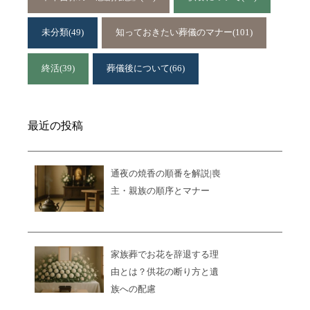
未分類
(49)
知っておきたい葬儀のマナー
(101)
終活
(39)
葬儀後について
(66)
最近の投稿
通夜の焼香の順番を解説|喪
主・親族の順序とマナー
家族葬でお花を辞退する理
由とは？供花の断り方と遺
族への配慮