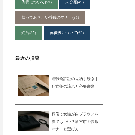
供養について
(59)
未分類
(49)
知っておきたい葬儀のマナー
(91)
終活
(37)
葬儀後について
(62)
最近の投稿
運転免許証の返納手続き｜
死亡後の流れと必要書類
葬儀で女性が白ブラウスを
着てもいい？新宮市の喪服
マナーと選び方