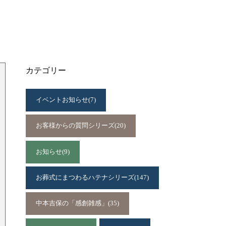
カテゴリー
イベントお知らせ
(7)
お客様からの質問シリーズ
(20)
お知らせ
(9)
お葬式にまつわるハテナシリーズ
(147)
中本吉保の「感創雑感」
(35)