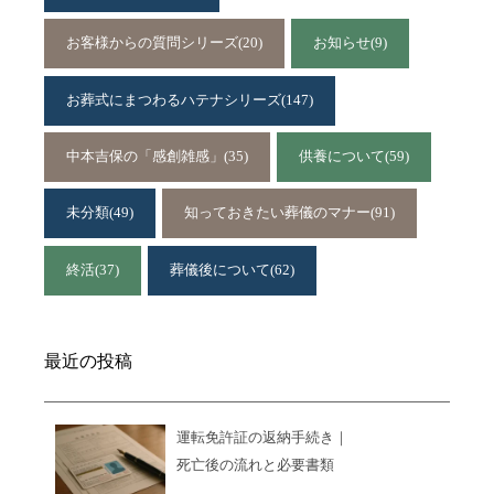
お客様からの質問シリーズ
(20)
お知らせ
(9)
お葬式にまつわるハテナシリーズ
(147)
中本吉保の「感創雑感」
(35)
供養について
(59)
未分類
(49)
知っておきたい葬儀のマナー
(91)
終活
(37)
葬儀後について
(62)
最近の投稿
運転免許証の返納手続き｜
死亡後の流れと必要書類