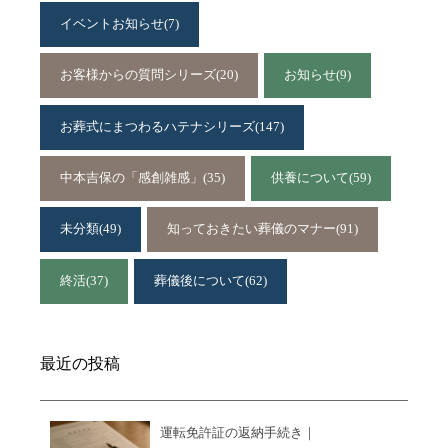
イベントお知らせ
(7)
お客様からの質問シリーズ
(20)
お知らせ
(9)
お葬式にまつわるハテナシリーズ
(147)
中本吉保の「感創雑感」
(35)
供養について
(59)
未分類
(49)
知っておきたい葬儀のマナー
(91)
終活
(37)
葬儀後について
(62)
最近の投稿
運転免許証の返納手続き｜