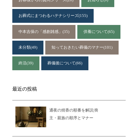
お葬式にまつわるハテナシリーズ
(155)
中本吉保の「感創雑感」
(35)
供養について
(65)
未分類
(49)
知っておきたい葬儀のマナー
(101)
終活
(39)
葬儀後について
(66)
最近の投稿
通夜の焼香の順番を解説|喪
主・親族の順序とマナー