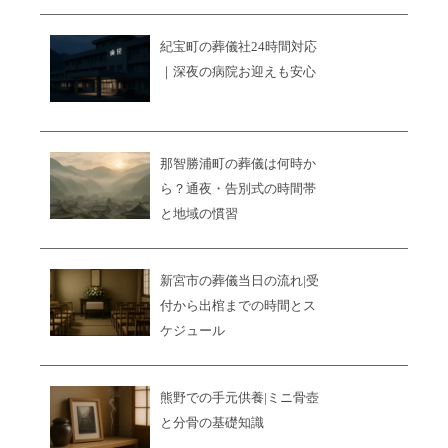
紀宝町の葬儀社24時間対応
｜深夜の病院お迎えも安心
那智勝浦町の葬儀は何時か
ら？通夜・告別式の時間帯
と地域の慣習
新宮市の葬儀当日の流れ|受
付から出棺までの時間とス
ケジュール
熊野での手元供養|ミニ骨壺
と分骨の基礎知識