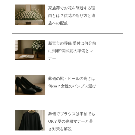
家族葬でお花を辞退する理
由とは？供花の断り方と遺
族への配慮
新宮市の葬儀|受付は何分前
に到着?開式前の準備とマ
ナー
葬儀の靴・ヒールの高さは
何cm？女性のパンプス選び
葬儀でブラウスは半袖でも
OK？夏の喪服マナーと暑
さ対策を解説