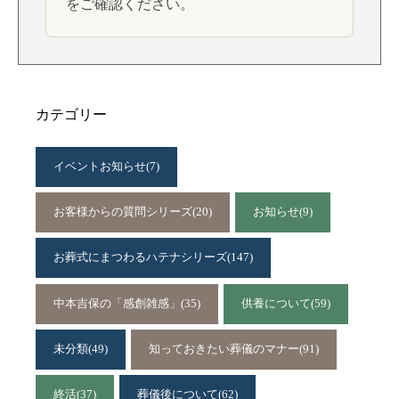
をご確認ください。
カテゴリー
イベントお知らせ
(7)
お客様からの質問シリーズ
(20)
お知らせ
(9)
お葬式にまつわるハテナシリーズ
(147)
中本吉保の「感創雑感」
(35)
供養について
(59)
未分類
(49)
知っておきたい葬儀のマナー
(91)
終活
(37)
葬儀後について
(62)