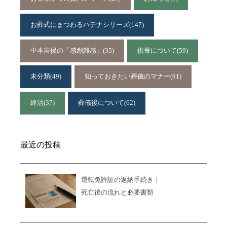
お葬式にまつわるハテナシリーズ
(147)
中本吉保の「感創雑感」
(35)
供養について
(59)
未分類
(49)
知っておきたい葬儀のマナー
(91)
終活
(37)
葬儀後について
(62)
最近の投稿
運転免許証の返納手続き｜
死亡後の流れと必要書類