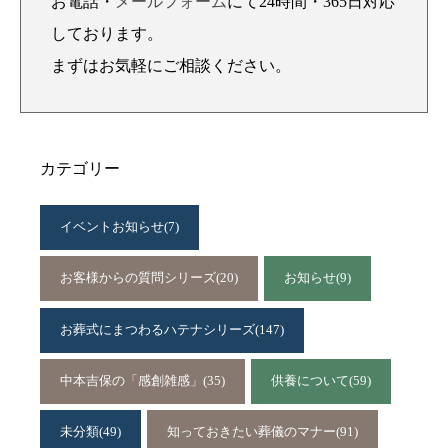
お電話・
メールフォーム
にて24時間・365日対応
しております。
まずはお気軽にご相談ください。
カテゴリー
イベントお知らせ
(7)
お客様からの質問シリーズ
(20)
お知らせ
(9)
お葬式にまつわるハテナシリーズ
(147)
中本吉保の「感創雑感」
(35)
供養について
(59)
未分類
(49)
知っておきたい葬儀のマナー
(91)