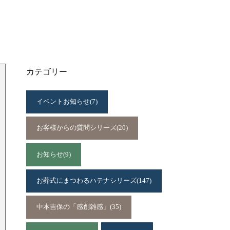
カテゴリー
イベントお知らせ
(7)
お客様からの質問シリーズ
(20)
お知らせ
(9)
お葬式にまつわるハテナシリーズ
(147)
中本吉保の「感創雑感」
(35)