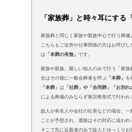
「家族葬」と時々耳にする
家族葬と同じく家族や親族中心で行う葬儀
こちらもご近所や仕事関係の方はお呼びし
は
「本葬の有無」
です。
家族や親族、親しい知人のみで行う「家族
合はその後に一般会葬者を呼ぶ
「本葬」
を
「本葬」
は
「社葬」や「合同葬」「お別れ
による葬儀のみならず無宗教形式で行われ
故人が有名人や会社の社長などの場合、一
ことが予想され、遺族はその対応に追われ
そこで先に近親者のみで故人とゆっくりお