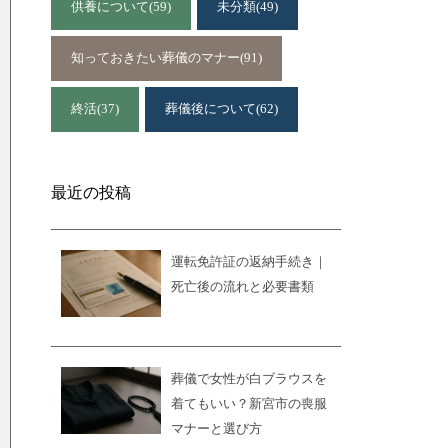
供養について
(59)
未分類
(49)
知っておきたい葬儀のマナー
(91)
終活
(37)
葬儀後について
(62)
最近の投稿
運転免許証の返納手続き｜
死亡後の流れと必要書類
葬儀で女性が白ブラウスを
着てもいい？新宮市の喪服
マナーと選び方