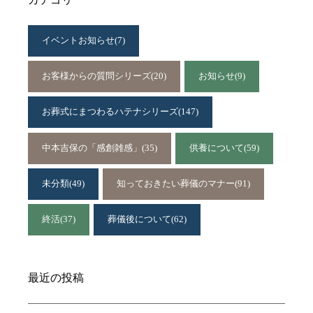
イベントお知らせ
(7)
お客様からの質問シリーズ
(20)
お知らせ
(9)
お葬式にまつわるハテナシリーズ
(147)
中本吉保の「感創雑感」
(35)
供養について
(59)
未分類
(49)
知っておきたい葬儀のマナー
(91)
終活
(37)
葬儀後について
(62)
最近の投稿