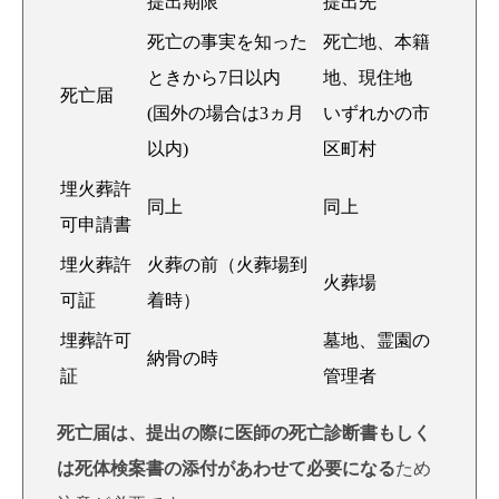
提出期限
提出先
死亡の事実を知った
死亡地、本籍
ときから7日以内
地、現住地
死亡届
(国外の場合は3ヵ月
いずれかの市
以内)
区町村
埋火葬許
同上
同上
可申請書
埋火葬許
火葬の前（火葬場到
火葬場
可証
着時）
埋葬許可
墓地、霊園の
納骨の時
証
管理者
死亡届は、提出の際に医師の死亡診断書もしく
は死体検案書の添付があわせて必要になる
ため