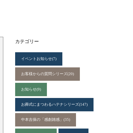
カテゴリー
イベントお知らせ
(7)
お客様からの質問シリーズ
(20)
お知らせ
(9)
お葬式にまつわるハテナシリーズ
(147)
中本吉保の「感創雑感」
(35)