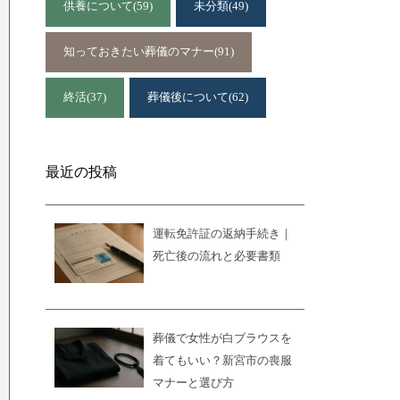
供養について
(59)
未分類
(49)
知っておきたい葬儀のマナー
(91)
終活
(37)
葬儀後について
(62)
最近の投稿
運転免許証の返納手続き｜
死亡後の流れと必要書類
葬儀で女性が白ブラウスを
着てもいい？新宮市の喪服
マナーと選び方