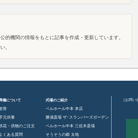
と公的機関の情報をもとに記事を作成・更新しています。
さい。
［お問い
葬儀について
式場のご紹介
散骨
ベルホール中本 本店
手元供養
勝浦斎場 ザ･スランバーズガーデン
供花・供物のご注文
ベルホール中本 三佐木斎場
よくある質問
そうそうの郷 太地