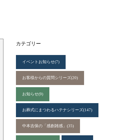
カテゴリー
イベントお知らせ
(7)
お客様からの質問シリーズ
(20)
お知らせ
(9)
お葬式にまつわるハテナシリーズ
(147)
中本吉保の「感創雑感」
(35)