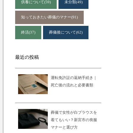
供養について
(59)
未分類
(49)
知っておきたい葬儀のマナー
(91)
終活
(37)
葬儀後について
(62)
最近の投稿
運転免許証の返納手続き｜
死亡後の流れと必要書類
葬儀で女性が白ブラウスを
着てもいい？新宮市の喪服
マナーと選び方