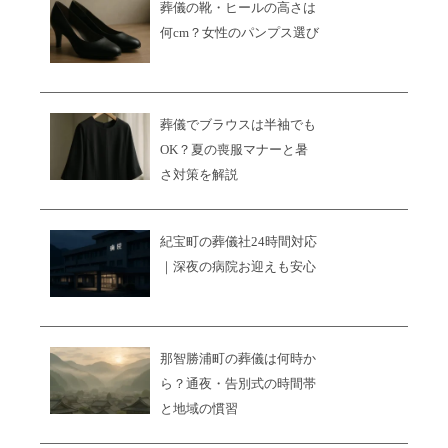
葬儀の靴・ヒールの高さは
何cm？女性のパンプス選び
葬儀でブラウスは半袖でも
OK？夏の喪服マナーと暑
さ対策を解説
紀宝町の葬儀社24時間対応
｜深夜の病院お迎えも安心
那智勝浦町の葬儀は何時か
ら？通夜・告別式の時間帯
と地域の慣習