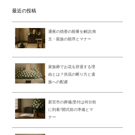
最近の投稿
通夜の焼香の順番を解説|喪
主・親族の順序とマナー
家族葬でお花を辞退する理
由とは？供花の断り方と遺
族への配慮
新宮市の葬儀|受付は何分前
に到着?開式前の準備とマ
ナー