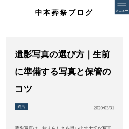
中本葬祭ブログ
メニュー
遺影写真の選び方｜生前
に準備する写真と保管の
コツ
終活
2020/03/31
遺影写真は、故人らしさを思い出す大切な写真