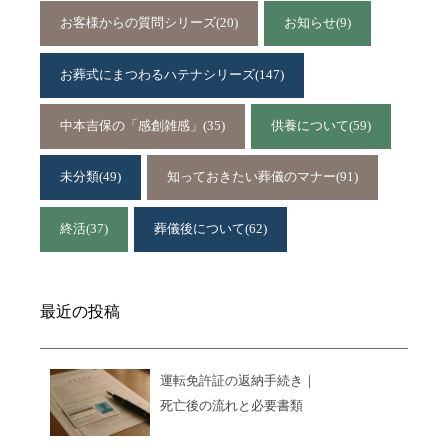
お客様からの質問シリーズ
(20)
お知らせ
(9)
お葬式にまつわるハテナシリーズ
(147)
中本吉保の「感創雑感」
(35)
供養について
(59)
未分類
(49)
知っておきたい葬儀のマナー
(91)
終活
(37)
葬儀後について
(62)
最近の投稿
運転免許証の返納手続き｜
死亡後の流れと必要書類