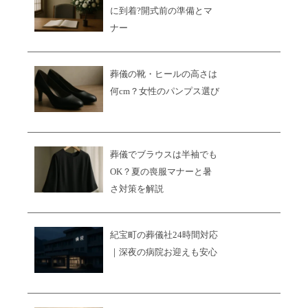
に到着?開式前の準備とマ
ナー
葬儀の靴・ヒールの高さは
何cm？女性のパンプス選び
葬儀でブラウスは半袖でも
OK？夏の喪服マナーと暑
さ対策を解説
紀宝町の葬儀社24時間対応
｜深夜の病院お迎えも安心