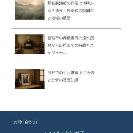
那智勝浦町の葬儀は何時か
ら？通夜・告別式の時間帯
と地域の慣習
新宮市の葬儀当日の流れ|受
付から出棺までの時間とス
ケジュール
熊野での手元供養|ミニ骨壺
と分骨の基礎知識
［お問い合わせ］
＼かんたん1分で終了／