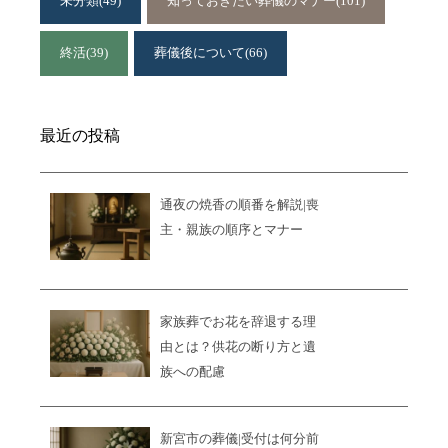
未分類
(49)
知っておきたい葬儀のマナー
(101)
終活
(39)
葬儀後について
(66)
最近の投稿
通夜の焼香の順番を解説|喪
主・親族の順序とマナー
家族葬でお花を辞退する理
由とは？供花の断り方と遺
族への配慮
新宮市の葬儀|受付は何分前