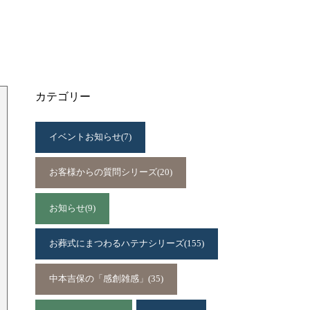
カテゴリー
イベントお知らせ
(7)
お客様からの質問シリーズ
(20)
お知らせ
(9)
お葬式にまつわるハテナシリーズ
(155)
中本吉保の「感創雑感」
(35)