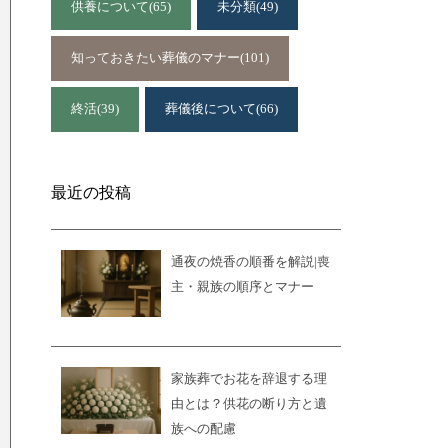
供養について
(65)
未分類
(49)
知っておきたい葬儀のマナー
(101)
終活
(39)
葬儀後について
(66)
最近の投稿
通夜の焼香の順番を解説|喪
主・親族の順序とマナー
家族葬でお花を辞退する理
由とは？供花の断り方と遺
族への配慮