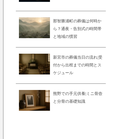
那智勝浦町の葬儀は何時か
ら？通夜・告別式の時間帯
と地域の慣習
新宮市の葬儀当日の流れ|受
付から出棺までの時間とス
ケジュール
熊野での手元供養|ミニ骨壺
と分骨の基礎知識