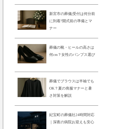
新宮市の葬儀|受付は何分前
に到着?開式前の準備とマ
ナー
葬儀の靴・ヒールの高さは
何cm？女性のパンプス選び
葬儀でブラウスは半袖でも
OK？夏の喪服マナーと暑
さ対策を解説
紀宝町の葬儀社24時間対応
｜深夜の病院お迎えも安心