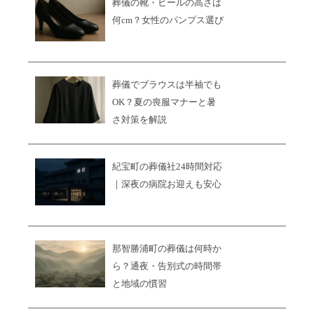
葬儀の靴・ヒールの高さは
何cm？女性のパンプス選び
葬儀でブラウスは半袖でも
OK？夏の喪服マナーと暑
さ対策を解説
紀宝町の葬儀社24時間対応
｜深夜の病院お迎えも安心
那智勝浦町の葬儀は何時か
ら？通夜・告別式の時間帯
と地域の慣習