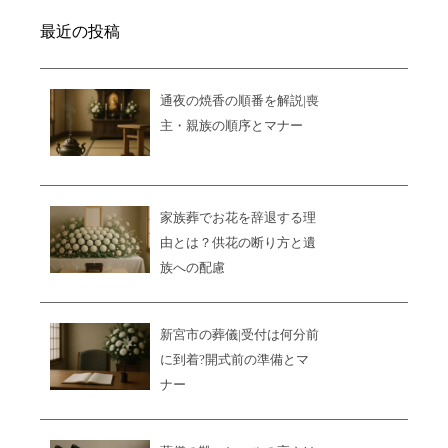
最近の投稿
通夜の焼香の順番を解説|喪
主・親族の順序とマナー
家族葬でお花を辞退する理
由とは？供花の断り方と遺
族への配慮
新宮市の葬儀|受付は何分前
に到着?開式前の準備とマ
ナー