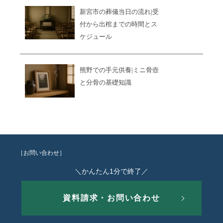
新宮市の葬儀当日の流れ|受
付から出棺までの時間とス
ケジュール
熊野での手元供養|ミニ骨壺
と分骨の基礎知識
［お問い合わせ］
＼かんたん1分で終了／
資料請求・お問い合わせ