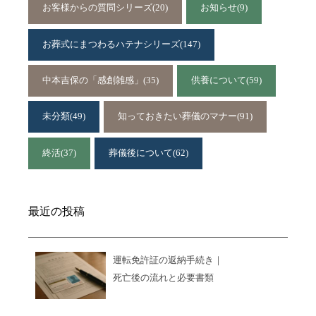
お客様からの質問シリーズ
(20)
お知らせ
(9)
お葬式にまつわるハテナシリーズ
(147)
中本吉保の「感創雑感」
(35)
供養について
(59)
未分類
(49)
知っておきたい葬儀のマナー
(91)
終活
(37)
葬儀後について
(62)
最近の投稿
運転免許証の返納手続き｜
死亡後の流れと必要書類