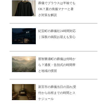
葬儀でブラウスは半袖でも
OK？夏の喪服マナーと暑
さ対策を解説
紀宝町の葬儀社24時間対応
｜深夜の病院お迎えも安心
那智勝浦町の葬儀は何時か
ら？通夜・告別式の時間帯
と地域の慣習
新宮市の葬儀当日の流れ|受
付から出棺までの時間とス
ケジュール