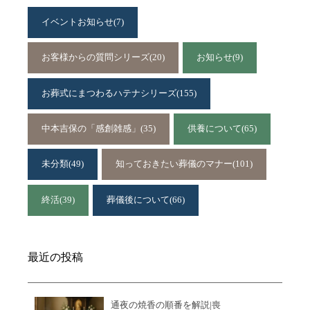
イベントお知らせ
(7)
お客様からの質問シリーズ
(20)
お知らせ
(9)
お葬式にまつわるハテナシリーズ
(155)
中本吉保の「感創雑感」
(35)
供養について
(65)
未分類
(49)
知っておきたい葬儀のマナー
(101)
終活
(39)
葬儀後について
(66)
最近の投稿
通夜の焼香の順番を解説|喪