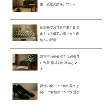
主・親族の順序とマナー
家族葬でお花を辞退する理
由とは？供花の断り方と遺
族への配慮
新宮市の葬儀|受付は何分前
に到着?開式前の準備とマ
ナー
葬儀の靴・ヒールの高さは
何cm？女性のパンプス選び