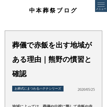
中本葬祭ブログ
メニュー
葬儀で赤飯を出す地域が
ある理由｜熊野の慣習と
確認
お葬式にまつわるハテナシリーズ
2020/05/25
地域によっては、葬儀や出棺に際して赤飯や赤