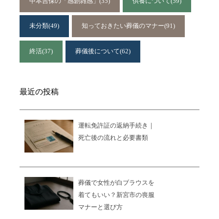
中本吉保の「感創雑感」
(35)
供養について
(59)
未分類
(49)
知っておきたい葬儀のマナー
(91)
終活
(37)
葬儀後について
(62)
最近の投稿
運転免許証の返納手続き｜
死亡後の流れと必要書類
葬儀で女性が白ブラウスを
着てもいい？新宮市の喪服
マナーと選び方