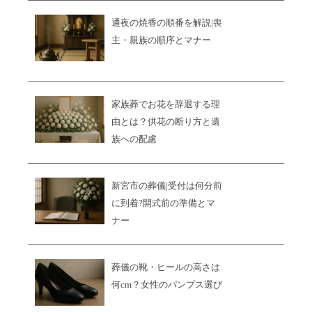
通夜の焼香の順番を解説|喪
主・親族の順序とマナー
家族葬でお花を辞退する理
由とは？供花の断り方と遺
族への配慮
新宮市の葬儀|受付は何分前
に到着?開式前の準備とマ
ナー
葬儀の靴・ヒールの高さは
何cm？女性のパンプス選び