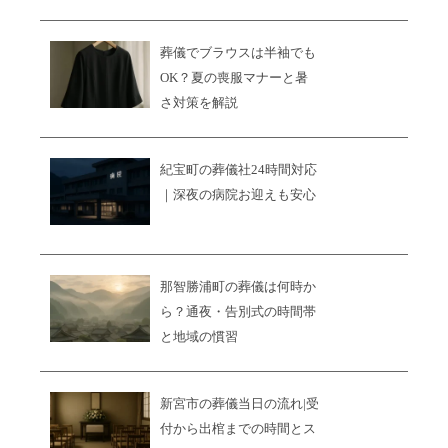
葬儀でブラウスは半袖でも
OK？夏の喪服マナーと暑
さ対策を解説
紀宝町の葬儀社24時間対応
｜深夜の病院お迎えも安心
那智勝浦町の葬儀は何時か
ら？通夜・告別式の時間帯
と地域の慣習
新宮市の葬儀当日の流れ|受
付から出棺までの時間とス