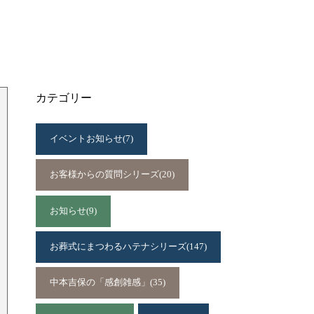
カテゴリー
イベントお知らせ
(7)
お客様からの質問シリーズ
(20)
お知らせ
(9)
お葬式にまつわるハテナシリーズ
(147)
中本吉保の「感創雑感」
(35)