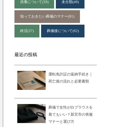
供養について
(59)
未分類
(49)
知っておきたい葬儀のマナー
(91)
終活
(37)
葬儀後について
(62)
最近の投稿
運転免許証の返納手続き｜
死亡後の流れと必要書類
葬儀で女性が白ブラウスを
着てもいい？新宮市の喪服
マナーと選び方