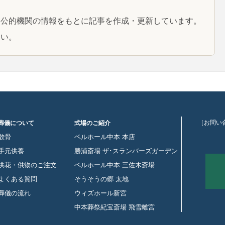
と公的機関の情報をもとに記事を作成・更新しています。
さい。
［お問い
葬儀について
式場のご紹介
散骨
ベルホール中本 本店
手元供養
勝浦斎場 ザ･スランバーズガーデン
供花・供物のご注文
ベルホール中本 三佐木斎場
よくある質問
そうそうの郷 太地
葬儀の流れ
ウィズホール新宮
中本葬祭紀宝斎場 飛雪離宮