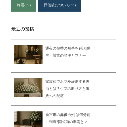
終活
(39)
葬儀後について
(66)
最近の投稿
通夜の焼香の順番を解説|喪
主・親族の順序とマナー
家族葬でお花を辞退する理
由とは？供花の断り方と遺
族への配慮
新宮市の葬儀|受付は何分前
に到着?開式前の準備とマ