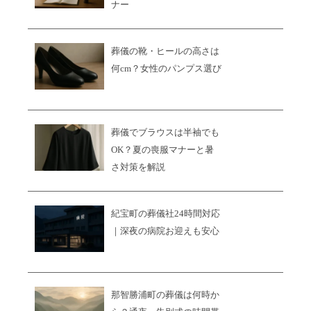
ナー
葬儀の靴・ヒールの高さは
何cm？女性のパンプス選び
葬儀でブラウスは半袖でも
OK？夏の喪服マナーと暑
さ対策を解説
紀宝町の葬儀社24時間対応
｜深夜の病院お迎えも安心
那智勝浦町の葬儀は何時か