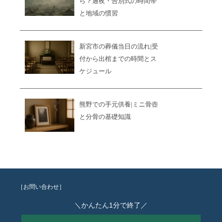
ら？通夜・告別式の時間帯
と地域の慣習
新宮市の葬儀当日の流れ|受
付から出棺までの時間とス
ケジュール
熊野での手元供養|ミニ骨壺
と分骨の基礎知識
［お問い合わせ］
＼かんたん1分で終了／