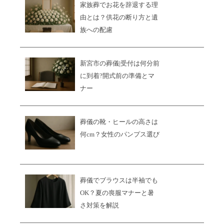
家族葬でお花を辞退する理
由とは？供花の断り方と遺
族への配慮
新宮市の葬儀|受付は何分前
に到着?開式前の準備とマ
ナー
葬儀の靴・ヒールの高さは
何cm？女性のパンプス選び
葬儀でブラウスは半袖でも
OK？夏の喪服マナーと暑
さ対策を解説