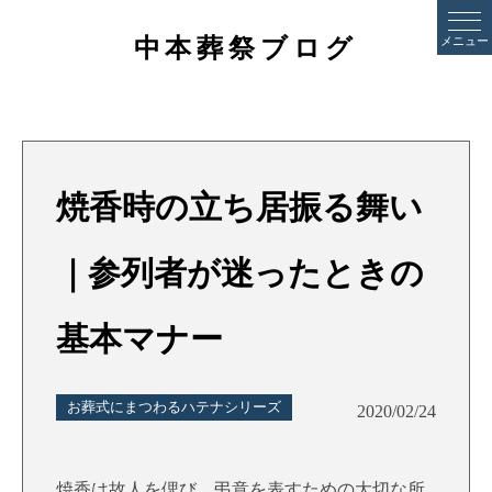
中本葬祭ブログ
メニュー
焼香時の立ち居振る舞い
｜参列者が迷ったときの
基本マナー
お葬式にまつわるハテナシリーズ
2020/02/24
焼香は故人を偲び、弔意を表すための大切な所