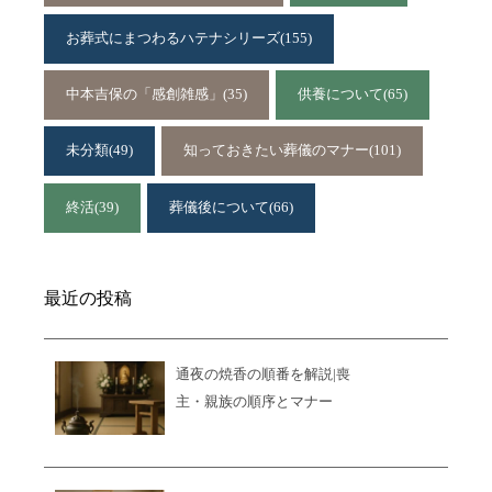
お葬式にまつわるハテナシリーズ
(155)
中本吉保の「感創雑感」
(35)
供養について
(65)
未分類
(49)
知っておきたい葬儀のマナー
(101)
終活
(39)
葬儀後について
(66)
最近の投稿
通夜の焼香の順番を解説|喪
主・親族の順序とマナー