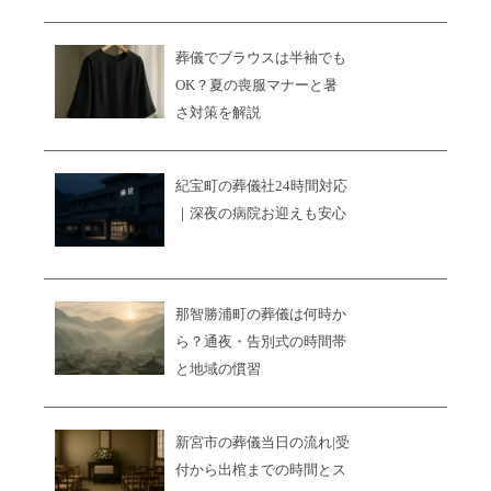
葬儀でブラウスは半袖でも
OK？夏の喪服マナーと暑
さ対策を解説
紀宝町の葬儀社24時間対応
｜深夜の病院お迎えも安心
那智勝浦町の葬儀は何時か
ら？通夜・告別式の時間帯
と地域の慣習
新宮市の葬儀当日の流れ|受
付から出棺までの時間とス