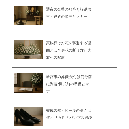
通夜の焼香の順番を解説|喪
主・親族の順序とマナー
家族葬でお花を辞退する理
由とは？供花の断り方と遺
族への配慮
新宮市の葬儀|受付は何分前
に到着?開式前の準備とマ
ナー
葬儀の靴・ヒールの高さは
何cm？女性のパンプス選び