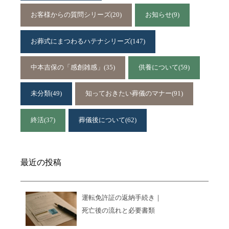
お客様からの質問シリーズ
(20)
お知らせ
(9)
お葬式にまつわるハテナシリーズ
(147)
中本吉保の「感創雑感」
(35)
供養について
(59)
未分類
(49)
知っておきたい葬儀のマナー
(91)
終活
(37)
葬儀後について
(62)
最近の投稿
運転免許証の返納手続き｜
死亡後の流れと必要書類